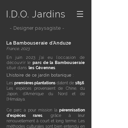
I.D.O. Jardins
- Designer paysagiste -
La Bambouseraie d'Anduze
France, 2023
En juin 2023 j’ai eu l'occasion de
découvrir le
parc de la Bambouseraie
situé dans
les Cévennes
.
L'histoire de ce jardin botanique :
Les
premières plantations
datent de
1856
.
Les espèces provenaient de Chine, du
Japon, d’Amérique du Nord et de
l’Himalaya.
Ce parc a pour mission la
pérennisation
d’espèces rares
, grâce à leur
renouvellement à court et long terme. Les
méthodes culturales sont bien entendu en