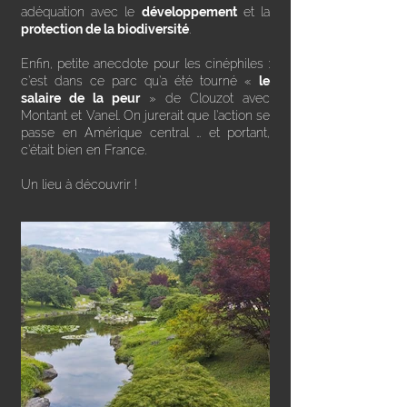
adéquation avec le
développement
et la
protection de la biodiversité
.
Enfin, petite anecdote pour les cinéphiles :
c’est dans ce parc qu’a été tourné «
le
salaire de la peur
» de Clouzot avec
Montant et Vanel. On jurerait que l’action se
passe en Amérique central … et portant,
c’était bien en France.
Un lieu à découvrir !