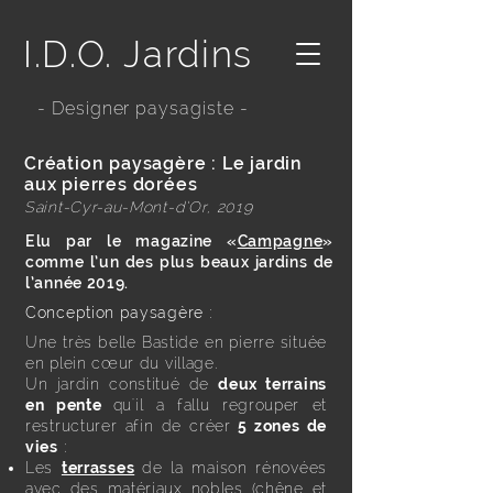
I.D.O. Jardins
- Designer paysagiste -
Création paysagère : Le jardin
aux pierres dorées
Saint-Cyr-au-Mont-d’Or, 2019
Elu par le magazine «
Campagne
»
comme l’un des plus beaux jardins de
l’année 2019.
Conception paysagère :
Une très belle Bastide en pierre située
en plein cœur du village.
Un jardin constitué de
deux terrains
en pente
qu'il a fallu regrouper et
restructurer afin de créer
5
zones de
vies
:
Les
terrasses
de la maison rénovées
avec des matériaux nobles (chêne et