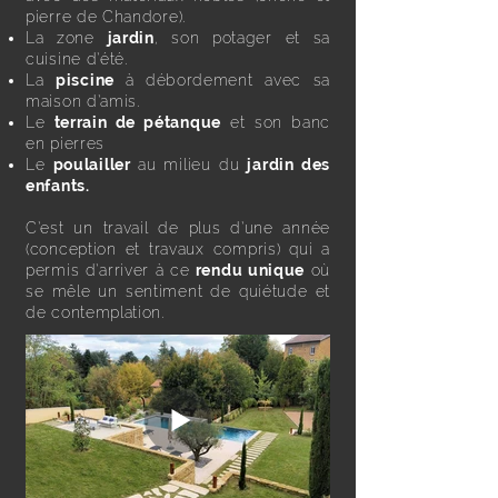
pierre de Chandore).
La zone
jardin
, son potager et sa
cuisine d’été.
La
piscine
à débordement avec sa
maison d’amis.
Le
terrain de pétanque
et son banc
en pierres
Le
poulailler
au milieu du
jardin des
enfants.
C’est un travail de plus d’une année
(conception et travaux compris) qui a
permis d’arriver à ce
rendu unique
où
se mêle un sentiment de quiétude et
de contemplation.