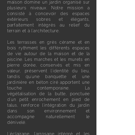
maison domine un jardin organisé sur
plusieurs niveaux. Notre mission a
consisté à concevoir des espaces
extérieurs sobres et élégants,
parfaitement intégrés au relief du
terrain et à l'architecture.
Les terrasses en grès cérame et en
bois rythment les différents espaces
de vie autour de la maison et de la
piscine. Les marches et les murets en
pierre dorée, conservés et mis en
valeur, préservent l'identité du lieu,
tandis qu'une banquette et une
jardinière en béton ciré apportent une
touche contemporaine. La
végétalisation de la butte, ponctuée
d'un petit enrochement en pied de
talus, renforce l'intégration du jardin
dans son environnement et
accompagne naturellement le
dénivelé.
L'éclairage, l'arrosage intégré et les