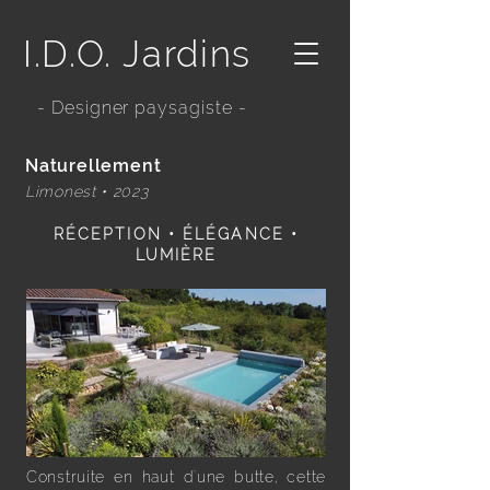
I.D.O. Jardins
- Designer paysagiste -
Naturellement
Limonest • 2023
RÉCEPTION • ÉLÉGANCE •
LUMIÈRE
Construite en haut d'une butte, cette